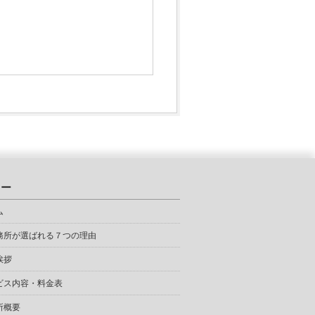
ュー
ム
務所が選ばれる７つの理由
挨拶
ビス内容・料金表
所概要